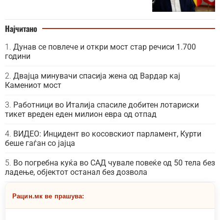
Најчитано
Дунав се повлече и откри мост стар речиси 1.700
години
Двајца минувачи спасија жена од Вардар кај
Камениот мост
Работници во Италија спасиле добитен лотариски
тикет вреден еден милион евра од отпад
ВИДЕО: Инцидент во косовскиот парламент, Курти
беше гаѓан со јајца
Во погребна куќа во САД чувале повеќе од 50 тела без
ладење, објектот останал без дозвола
Рацин.мк ве прашува: