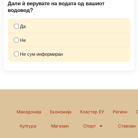
Дали ѝ верувате на водата од вашиот
водовод?
Да
Не
Не сум информиран
Македонија
Економија
Кластер ЕУ
Регион
Култура
Магазин
Спорт
Ставови