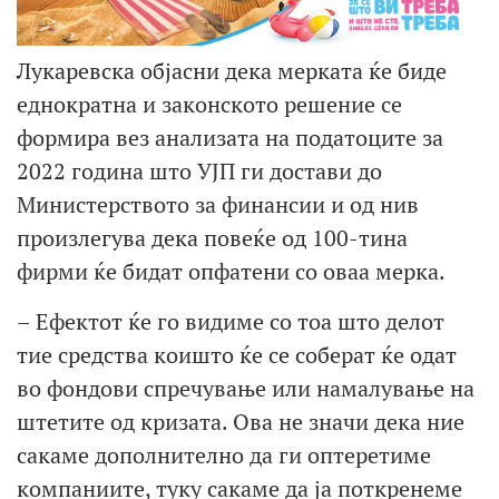
Лукаревска објасни дека мерката ќе биде
еднократна и законското решение се
формира вез анализата на податоците за
2022 година што УЈП ги достави до
Министерството за финансии и од нив
произлегува дека повеќе од 100-тина
фирми ќе бидат опфатени со оваа мерка.
– Ефектот ќе го видиме со тоа што делот
тие средства коишто ќе се соберат ќе одат
во фондови спречување или намалување на
штетите од кризата. Ова не значи дека ние
сакаме дополнително да ги оптеретиме
компаниите, туку сакаме да ја поткренеме