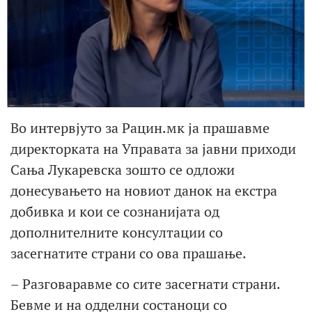
Во интервјуто за Рацин.мк ја прашавме
директорката на Управата за јавни приходи
Сања Лукаревска зошто се одложи
донесувањето на новиот данок на екстра
добивка и кои се сознанијата од
дополнителните консултации со
засегнатите страни со ова прашање.
– Разговаравме со сите засегнати страни.
Бевме и на одделни состаноци со