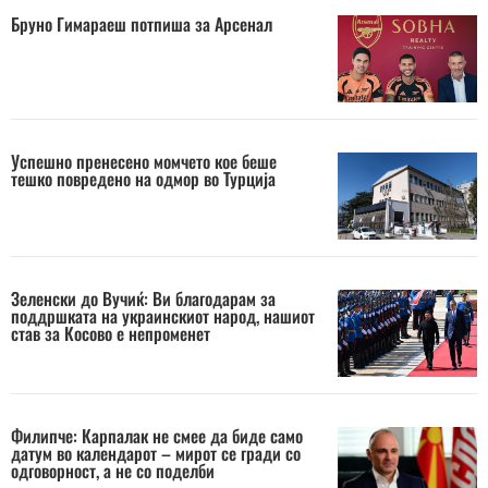
Бруно Гимараеш потпиша за Арсенал
Успешно пренесено момчето кое беше
тешко повредено на одмор во Турција
Зеленски до Вучиќ: Ви благодарам за
поддршката на украинскиот народ, нашиот
став за Косово е непроменет
Филипче: Карпалак не смее да биде само
датум во календарот – мирот се гради со
одговорност, а не со поделби