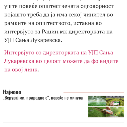
уште повеќе општествената одговорност
којашто треба да ја има секој чинител во
рамките на општеството, истакна во
интервјуто за Рацин.мк директорката на
УЈП Сања Лукаревска.
Интервјуто со директорката на УЈП Сања
Лукаревска во целост можете да фо видите
на овој линк
.
Најново
„Верувај ми, природно е“, повеќе не минува