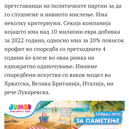
претставници на политичките партии за да
го слушнеме и нивното мислење. Има
неколку критериуми. Секоја компанија
којашто има над 10 милиони евра добивка
за 2022 година, односно има за 20% повисок
профит во споредба со претходните 4
години ќе влезе во оваа рамка на
еднократно оданочување. Имавме
споредбени искуства со ваков модел во
Хрватска, Велика Британија, Италија, ни
рече Лукаревска.