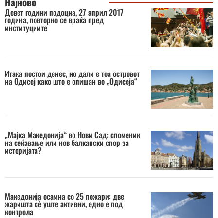
Најново
Девет години подоцна, 27 април 2017
година, повторно се враќа пред
институциите
Итака постои денес, но дали е тоа островот
на Одисеј како што е опишан во „Одисеја“
„Мајка Македонија“ во Нови Сад: споменик
на сеќавање или нов балкански спор за
историјата?
Македонија осамна со 25 пожари: две
жаришта сè уште активни, едно е под
контрола