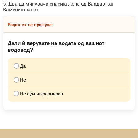
Двајца минувачи спасија жена од Вардар кај
Камениот мост
Рацин.мк ве прашува:
Дали ѝ верувате на водата од вашиот
водовод?
Да
Не
Не сум информиран