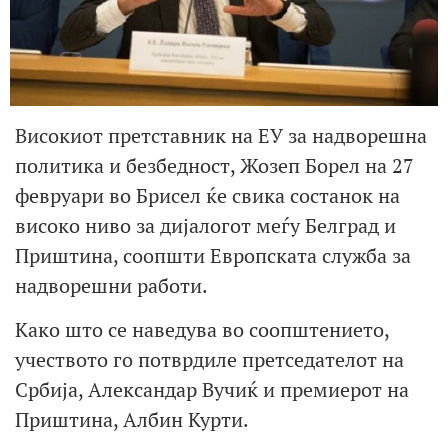
Високиот претставник на ЕУ за надворешна
политика и безбедност, Жозеп Борел на 27
февруари во Брисел ќе свика состанок на
високо ниво за дијалогот меѓу Белград и
Приштина, соопшти Европската служба за
надворешни работи.
Како што се наведува во соопштението,
учеството го потврдиле претседателот на
Србија, Александар Вучиќ и премиерот на
Приштина, Албин Курти.