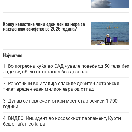
Колку навистина чини еден ден на море за
македонско семејство во 2026 година?
Најчитано
Во погребна куќа во САД чувале повеќе од 50 тела без
ладење, објектот останал без дозвола
Работници во Италија спасиле добитен лотариски
тикет вреден еден милион евра од отпад
Дунав се повлече и откри мост стар речиси 1.700
години
ВИДЕО: Инцидент во косовскиот парламент, Курти
беше гаѓан со јајца