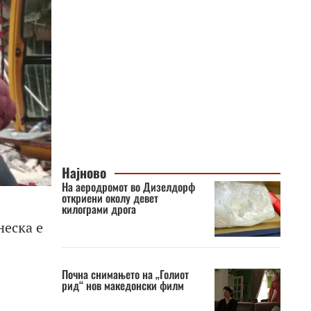
Најново
На аеродромот во Дизелдорф
откриени околу девет
килограми дрога
неска е
Почна снимањето на „Голиот
рид“ нов македонски филм