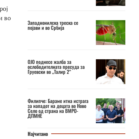
рој
и во
Западнонилска треска се
појави и во Србија
OJO поднесе жалба за
ослободителната пресуда за
Груевски во „Талир 2“
Филипче: Бараме итна истрага
за нападот на децата во Ново
Село од страна на ВМРО-
ДПМНЕ
Најчитано