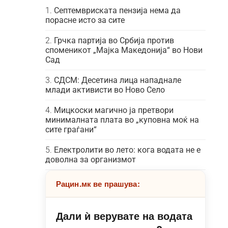
Септемвриската пензија нема да
порасне исто за сите
Грчка партија во Србија против
споменикот „Мајка Македонија“ во Нови
Сад
СДСМ: Десетина лица нападнале
млади активисти во Ново Село
Мицкоски магично ја претвори
минималната плата во „куповна моќ на
сите граѓани“
Електролити во лето: кога водата не е
доволна за организмот
Рацин.мк ве прашува:
Дали ѝ верувате на водата