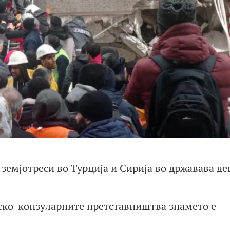
земјотреси во Турција и Сирија во државава де
ско-конзуларните претставништва знамето е