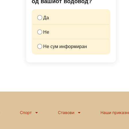
од вашиот водовод?
Да
Не
Не сум информиран
н
Спорт
Ставови
Наши приказн