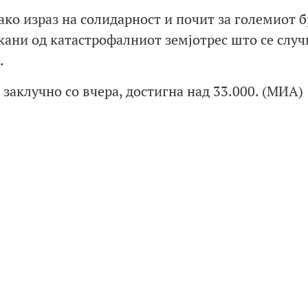
како израз на солидарност и почит за големиот б
ани од катастрофалниот земјотрес што се случ
.
 заклучно со вчера, достигна над 33.000. (МИА)