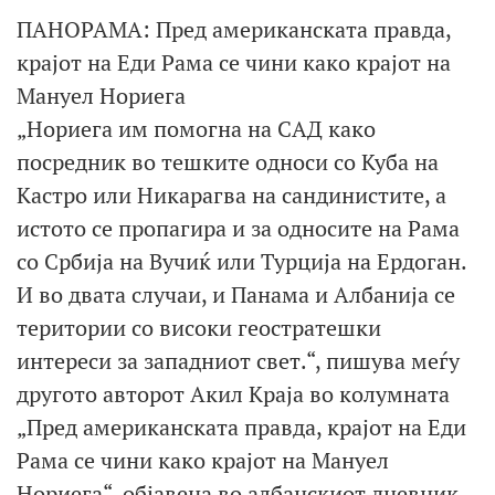
ПАНОРАМА: Пред американската правда,
крајот на Еди Рама се чини како крајот на
Мануел Нориега
„Нориега им помогна на САД како
посредник во тешките односи со Куба на
Кастро или Никарагва на сандинистите, а
истото се пропагира и за односите на Рама
со Србија на Вучиќ или Турција на Ердоган.
И во двата случаи, и Панама и Албанија се
територии со високи геостратешки
интереси за западниот свет.“, пишува меѓу
другото авторот Акил Краја во колумната
„Пред американската правда, крајот на Еди
Рама се чини како крајот на Мануел
Нориега“, објавена во албанскиот дневник