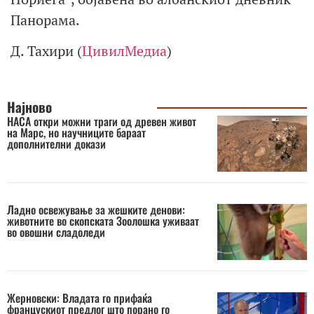
Панорама.
Д. Тахири (
ЦивилМедиа
)
Најново
НАСА откри можни траги од древен живот
на Марс, но научниците бараат
дополнителни докази
Ладно освежување за жешките денови:
животните во скопската Зоолошка уживаат
во овошни сладоледи
Жерновски: Владата го прифаќа
францускиот предлог што порано го