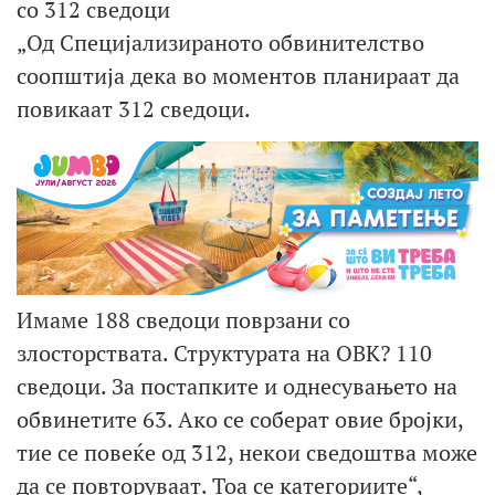
со 312 сведоци
„Од Специјализираното обвинителство
соопштија дека во моментов планираат да
повикаат 312 сведоци.
Имаме 188 сведоци поврзани со
злосторствата. Структурата на ОВК? 110
сведоци. За постапките и однесувањето на
обвинетите 63. Ако се соберат овие бројки,
тие се повеќе од 312, некои сведоштва може
да се повторуваат. Тоа се категориите“,