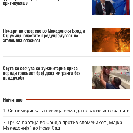
критикуваше
Пожари на отворено во Македонски Брод и
Струмица, властите предупредуваат на
зголемена опасност
Сеута се соочува со хуманитарна криза
поради големиот број деца мигранти без
придружба
Најчитано
Септемвриската пензија нема да порасне исто за сите
Грчка партија во Србија против споменикот „Мајка
Македонија“ во Нови Сад