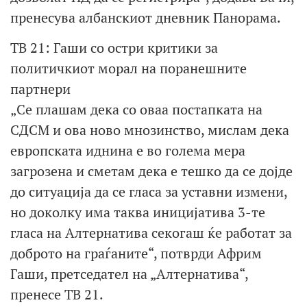
пренесува албанскиот дневник Панорама.
ТВ 21: Гаши со остри критики за
политичкиот морал на поранешните
партнери
„Се плашам дека со оваа постапката на
СДСМ и ова ново мнозинство, мислам дека
европската иднина е во голема мера
загрозена и сметам дека е тешко да се дојде
до ситуација да се гласа за уставни измени,
но доколку има таква иницијатива 3-те
гласа на Алтернатива секогаш ќе работат за
доброто на граѓаните“, потврди Африм
Гаши, претседател на „Алтернатива“,
пренесе ТВ 21.