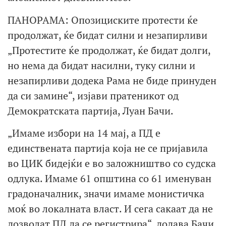
ПАНОРАМА: Опозициските протести ќе
продолжат, ќе бидат силни и незапирливи
„Протестите ќе продолжат, ќе бидат долги,
но нема да бидат насилни, туку силни и
незапирливи додека Рама не биде принуден
да си замине“, изјави пратеникот од
Демократската партија, Луан Бачи.
„Имаме избори на 14 мај, а ПД е
единствената партија која не се пријавила
во ЦИК бидејќи е во заложништво со судска
одлука. Имаме 61 општина со 61 именуван
градоначалник, значи имаме монистичка
моќ во локалната власт. И сега сакаат да не
дозволат ПД да се регистрира“, додава Бачи,