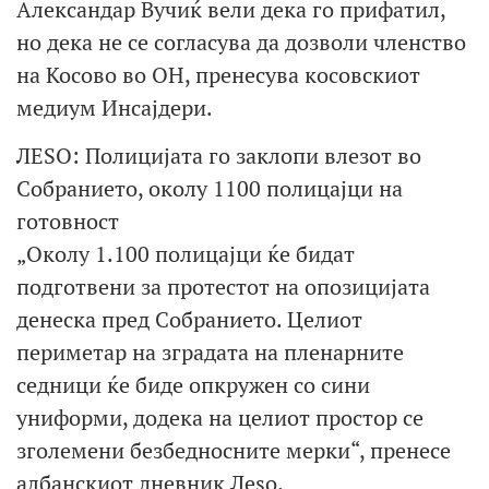
Александар Вучиќ вели дека го прифатил,
но дека не се согласува да дозволи членство
на Косово во ОН, пренесува косовскиот
медиум Инсајдери.
ЛЕЅО: Полицијата го заклопи влезот во
Собранието, околу 1100 полицајци на
готовност
„Околу 1.100 полицајци ќе бидат
подготвени за протестот на опозицијата
денеска пред Собранието. Целиот
периметар на зградата на пленарните
седници ќе биде опкружен со сини
униформи, додека на целиот простор се
зголемени безбедносните мерки“, пренесе
албанскиот дневник Леѕо.