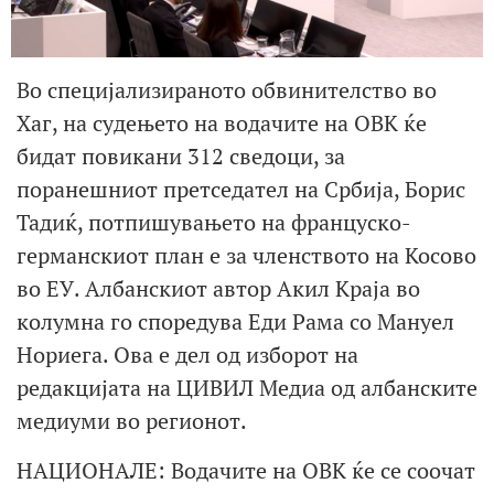
Во специјализираното обвинителство во
Хаг, на судењето на водачите на ОВК ќе
бидат повикани 312 сведоци, за
поранешниот претседател на Србија, Борис
Тадиќ, потпишувањето на француско-
германскиот план е за членството на Косово
во ЕУ. Албанскиот автор Акил Краја во
колумна го споредува Еди Рама со Мануел
Нориега. Ова е дел од изборот на
редакцијата на ЦИВИЛ Медиа од албанските
медиуми во регионот.
НАЦИОНАЛЕ: Водачите на ОВК ќе се соочат