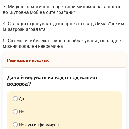
Мицкоски магично ја претвори минималната плата
во „куповна моќ на сите граѓани“
Станари стравуваат дека проектот кај „Лимак“ ќе им
ја загрози зградата
Сателитите бележат силно наоблачување, попладне
можни локални невремиња
Рацин.мк ве прашува:
Дали ѝ верувате на водата од вашиот
водовод?
Да
Не
Не сум информиран