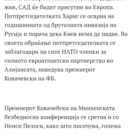
жив, САД ќе бидат присутни во Европа.
Потпретседателката Харис се осврна на
годишнината од бруталната инвазија на
Русија и порача дека Киев нема да падне. Во
своето обраќање потпретседателката се
заблагодари на сите НАТО членки за
силното евроатлантско партнерство во
Алијансата, наведува премиерот
Ковачевски на ФБ.
Премиерот Ковачебски на Минхенската
безбедносна конференција се сретна и со
Ненси Пелоси, како што посочува, голема