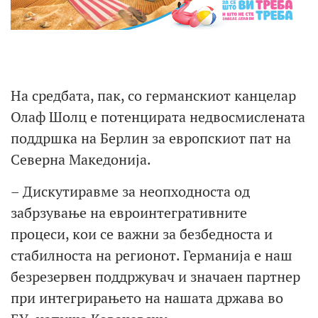
На средбата, пак, со германскиот канцелар
Олаф Шолц е потенцирата недвосмислената
поддршка на Берлин за европскиот пат на
Северна Македонија.
– Дискутиравме за неопходноста од
забрзување на евроинтегративните
процеси, кои се важни за безбедноста и
стабилноста на регионот. Германија е наш
безрезервен поддржувач и значаен партнер
при интегрирањето на нашата држава во