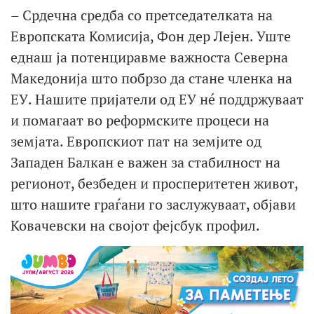
– Срдечна средба со претседателката на
Европската Комисија, Фон дер Лејен. Уште
еднаш ја потенциравме важноста Северна
Македонија што побрзо да стане членка на
ЕУ. Нашите пријатели од ЕУ нé поддржуваат
и помагаат во реформските процеси на
земјата. Европскиот пат на земјите од
Западен Балкан е важен за стабилност на
регионот, безбеден и просперитетен живот,
што нашите граѓани го заслужуваат, објави
Ковачевски на својот фејсбук профил.