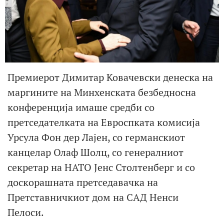
Премиерот Димитар Ковачевски денеска на
маргините на Минхенската безбедносна
конференција имаше средби со
претседателката на Евроспката комисија
Урсула Фон дер Лајен, со германскиот
канцелар Олаф Шолц, со генералниот
секретар на НАТО Јенс Столтенберг и со
доскорашната претседавачка на
Претставничкиот дом на САД Ненси
Пелоси.