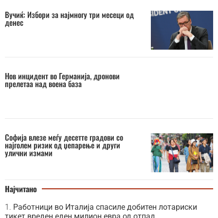
Вучиќ: Избори за најмногу три месеци од
денес
Нов инцидент во Германија, дронови
прелетаа над воена база
Софија влезе меѓу десетте градови со
најголем ризик од џепарење и други
улични измами
Најчитано
Работници во Италија спасиле добитен лотариски
тикет вреден еден милион евра од отпад