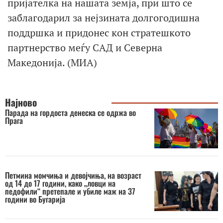
пријателка на нашата земја, при што се
заблагодарил за нејзината долгогодишна
поддршка и придонес кон стратешкото
партнерство меѓу САД и Северна
Македонија. (МИА)
Најново
Парада на гордоста денеска се одржа во
Прага
Петмина момчиња и девојчиња, на возраст
од 14 до 17 години, како „ловци на
педофили“ претепале и убиле маж на 37
години во Бугарија