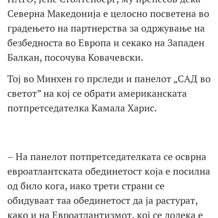
Северна Македонија е целосно посветена во
градењето на партнерства за одржување на
безбедноста во Европа и секако на Западен
Балкан, посочува Ковачевски.
Тој во Минхен го прследи и панелот „САД во
светот” на кој се обрати американската
потпретседателка Камала Харис.
– На панелот потпретседателката се осврна
евроатлантската обединетост која е посилна
од било кога, иако трети страни се
обидуваат таа обединетост да ја растурат,
како и на Евроатлантизмот, кој се додека е