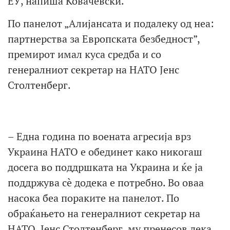
ЕУ, напиша Ковачевски.
По панелот „Алијансата и подалеку од неа:
партнерства за Европската безбедност”,
премирот имал куса средба и со
генералниот секретар на НАТО Јенс
Столтенберг.
– Една година по воената агресија врз
Украина НАТО е обединет како никогаш
досега во поддршката на Украина и ќе ја
поддржува сè додека е потребно. Во оваа
насока беа пораките на панелот. По
обраќањето на генералниот секретар на
НАТО, Јенс Столтенберг, му пренесов дека