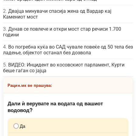
Двајца минувачи спасија жена од Вардар кај
Камениот мост
Дунав се повлече и откри мост стар речиси 1.700
години
Во погребна куќа во САД чувале повеќе од 50 тела без
ладење, објектот останал без дозвола
ВИДЕО: Инцидент во косовскиот парламент, Курти
беше гаѓан со јајца
Рацин.мк ве прашува:
Дали ѝ верувате на водата од вашиот
водовод?
Да