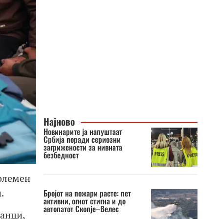
Најново
Новинарите ја напуштаат
Србија поради сериозни
загрижености за нивната
безбедност
големен
.
Бројот на пожари расте: пет
активни, огнот стигна и до
автопатот Скопје–Велес
банци,