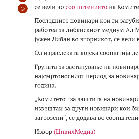
се вели во
соопштението
на Комите
Последните новинари кои ги загуби
работеа за либанскиот медиум Ал М
јужен Либан во вторникот, се вели 
Од израелската војска соопштија де
Групата за застапување на новинар
најсмртоносниот период за новинар
година.
„Комитетот за заштита на новинарит
извештаи за други новинари кои би
загрозени“, се додава во соопштени
Извор
(ЦивилМедиа)