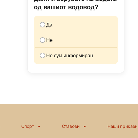
од вашиот водовод?
Да
Не
Не сум информиран
н
Спорт
Ставови
Наши приказн