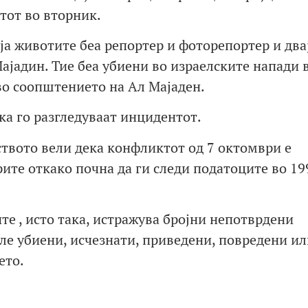
тот во вторник.
ја животите беа репортер и фоторепортер и два
ајадин. Тие беа убиени во израелските напади 
во соопштението на Ал Мајаден.
ка го разгледуваат инцидентот.
ството вели дека конфликтот од 7 октомври е
ите откако почна да ги следи податоците во 19
е , исто така, истражува бројни непотврдени
ле убиени, исчезнати, приведени, повредени ил
ето.