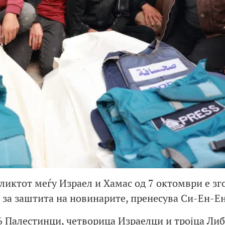
ликтот меѓу Израел и Хамас од 7 октомври е з
 за заштита на новинарите, пренесува Си-Ен-Ен
46 Палестинци, четворица Израелци и тројца Ли