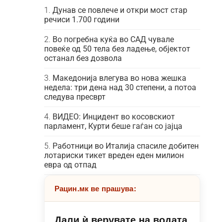
Дунав се повлече и откри мост стар
речиси 1.700 години
Во погребна куќа во САД чувале
повеќе од 50 тела без ладење, објектот
останал без дозвола
Македонија влегува во нова жешка
недела: три дена над 30 степени, а потоа
следува пресврт
ВИДЕО: Инцидент во косовскиот
парламент, Курти беше гаѓан со јајца
Работници во Италија спасиле добитен
лотариски тикет вреден еден милион
евра од отпад
Рацин.мк ве прашува:
Дали ѝ верувате на водата