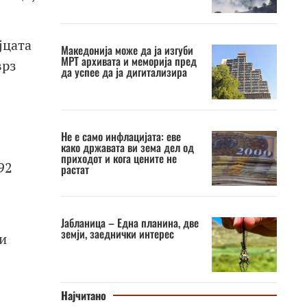
јцата
Македонија може да ја изгуби
МРТ архивата и меморија пред
врз
да успее да ја дигитализира
Не е само инфлацијата: еве
како државата ви зема дел од
приходот и кога цените не
92
растат
Јабланица – Една планина, две
земји, заеднички интерес
и
Најчитано