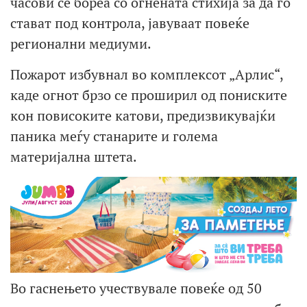
часови се бореа со огнената стихија за да го
стават под контрола, јавуваат повеќе
регионални медиуми.
Пожарот избувнал во комплексот „Арлис“,
каде огнот брзо се проширил од пониските
кон повисоките катови, предизвикувајќи
паника меѓу станарите и голема
материјална штета.
Во гаснењето учествувале повеќе од 50