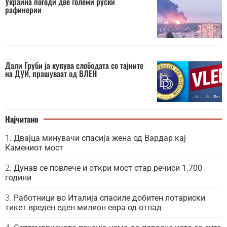
Украина погоди две големи руски
рафинерии
Дали Груби ја купува слободата со тајните
на ДУИ, прашуваат од ВЛЕН
Најчитано
Двајца минувачи спасија жена од Вардар кај
Камениот мост
Дунав се повлече и откри мост стар речиси 1.700
години
Работници во Италија спасиле добитен лотариски
тикет вреден еден милион евра од отпад