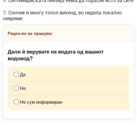
Септемвриската пензија нема да порасне исто за сите
Сончев и многу топол викенд, во недела локално
невреме
Рацин.мк ве прашува:
Дали ѝ верувате на водата од вашиот
водовод?
Да
Не
Не сум информиран