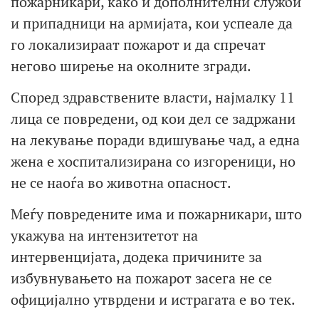
пожарникари, како и дополнителни служби
и припадници на армијата, кои успеале да
го локализираат пожарот и да спречат
негово ширење на околните згради.
Според здравствените власти, најмалку 11
лица се повредени, од кои дел се задржани
на лекување поради вдишување чад, а една
жена е хоспитализирана со изгореници, но
не се наоѓа во животна опасност.
Меѓу повредените има и пожарникари, што
укажува на интензитетот на
интервенцијата, додека причините за
избувнувањето на пожарот засега не се
официјално утврдени и истрагата е во тек.