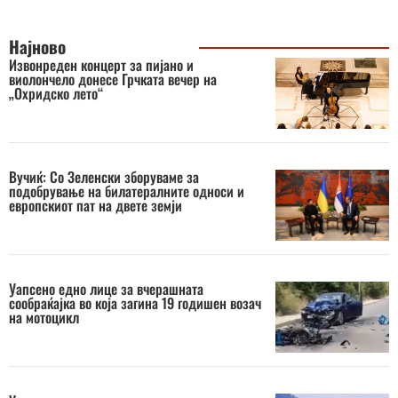
Најново
Извонреден концерт за пијано и
виолончело донесе Грчката вечер на
„Охридско лето“
Вучиќ: Со Зеленски зборуваме за
подобрување на билатералните односи и
европскиот пат на двете земји
Уапсено едно лице за вчерашната
сообраќајка во која загина 19 годишен возач
на мотоцикл