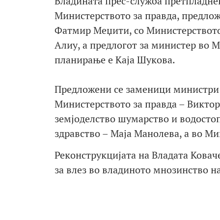
Владината прес-служба претпладнев
Министерството за правда, предложе
Фатмир Меџити, со Министерството
Алиу, а предлогот за министер во 
планирање е Каја Шукова.
Предложени се заменици министри в
Министерството за правда – Викто
земјоделство шумарство и водостоп
здравство – Маја Манолева, а во М
Реконструкцијата на Владата Ковач
за влез во владиното мнозинство н