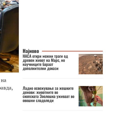
Најново
НАСА откри можни траги од
древен живот на Марс, но
научниците бараат
дополнителни докази
 на
авда,
Ладно освежување за жешките
денови: животните во
скопската Зоолошка уживаат во
овошни сладоледи