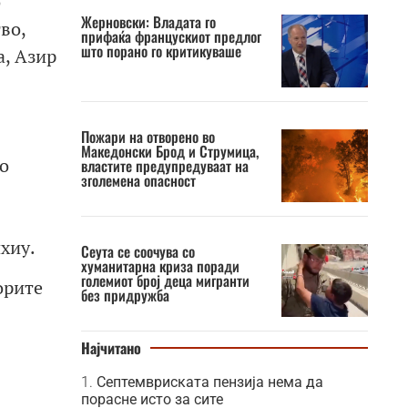
о
Жерновски: Владата го
во,
прифаќа францускиот предлог
што порано го критикуваше
, Азир
Пожари на отворено во
Македонски Брод и Струмица,
во
властите предупредуваат на
зголемена опасност
хиу.
Сеута се соочува со
хуманитарна криза поради
големиот број деца мигранти
орите
без придружба
Најчитано
Септемвриската пензија нема да
порасне исто за сите