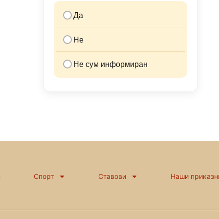
Да
Не
Не сум информиран
н
Спорт
Ставови
Наши приказн