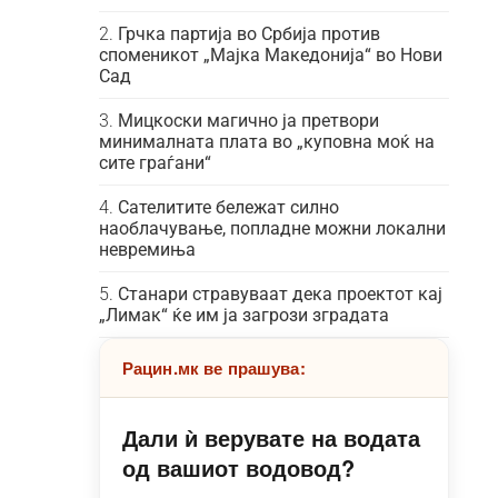
Грчка партија во Србија против
споменикот „Мајка Македонија“ во Нови
Сад
Мицкоски магично ја претвори
минималната плата во „куповна моќ на
сите граѓани“
Сателитите бележат силно
наоблачување, попладне можни локални
невремиња
Станари стравуваат дека проектот кај
„Лимак“ ќе им ја загрози зградата
Рацин.мк ве прашува:
Дали ѝ верувате на водата
од вашиот водовод?