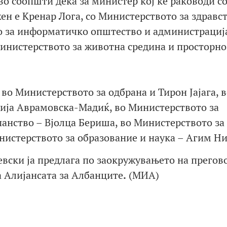
о соопшти дека за министер кој ќе раководи с
н е Кренар Лога, со Министерството за здравст
 за информатичко општество и администрација
Министерството за животна средина и просторно
о Министерството за одбрана и Тирон Јајага, 
рија Аврамовска-Мадиќ, во Министерството за
анство – Вјолца Бериша, во Министерството за
инистерството за образование и наука – Агим Ни
евски ја предлага по заокружувањето на прегов
а Алијансата за Албанците
.
(МИА)