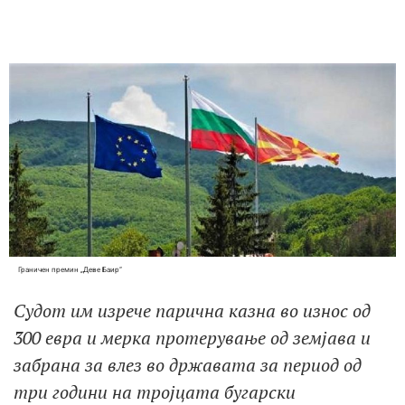
Граничен премин „Деве Баир“
Судот им изрече парична казна во износ од
300 евра и мерка протерување од земјава и
забрана за влез во државата за период од
три години на тројцата бугарски