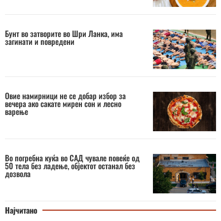
Бунт во затворите во Шри Ланка, има
загинати и повредени
Овие намирници не се добар избор за
вечера ако сакате мирен сон и лесно
варење
Во погребна куќа во САД чувале повеќе од
50 тела без ладење, објектот останал без
дозвола
Најчитано