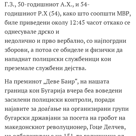
Г.З., 50-годишниот А.Х., и 54-
годишниот Р.Х (54), како што соопшти МВР,
биле приведени околу 12:45 часот откако се
однесувале дрско и
недолично и прво вербално, со најпогрдни
зборови, а потоа се обиделе и физички да
нападнат полициски службеници кои
преземале службени дејства.
На преминот „Деве Баир“, на нашата
граница кон Бугарија вчера беа воведени
засилени полициски контроли, поради
најавите за доаѓање на организирани групи
бугарски државјани за посета на гробот на
македонскиот револуционер, Гоце Делчев,
на одбележување на 151-та годишнина од