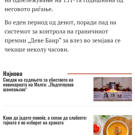
неговото раѓање.
Во еден период од денот, поради пад на
системот за контрола на граничниот
премин „Деве Баир“ за влез во земјава се
чекаше неколу часови.
Најново
Сведок на судењето за убиството на
новинарката на Малта: „Подготвував
шампањско“
Како да јадете повеќе, а сепак да слабеете:
тајната е во изборот на храната