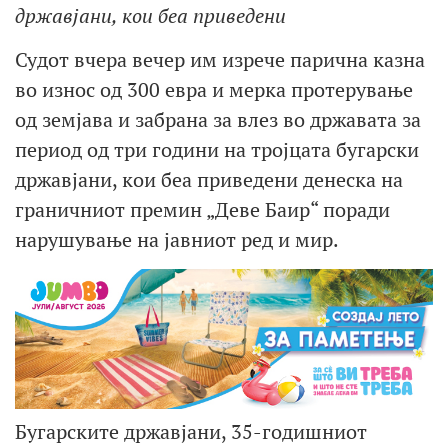
државјани, кои беа приведени
Судот вчера вечер им изрече парична казна
во износ од 300 евра и мерка протерување
од земјава и забрана за влез во државата за
период од три години на тројцата бугарски
државјани, кои беа приведени денеска на
граничниот премин „Деве Баир“ поради
нарушување на јавниот ред и мир.
Бугарските државјани, 35-годишниот