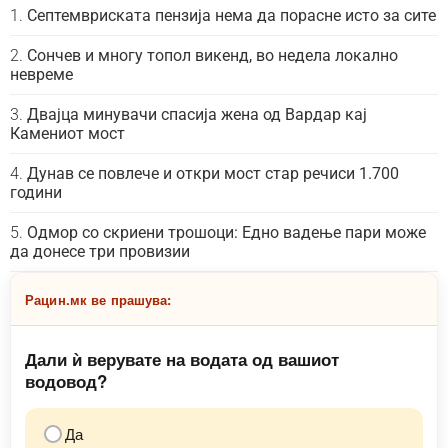
Септемвриската пензија нема да порасне исто за сите
Сончев и многу топол викенд, во недела локално
невреме
Двајца минувачи спасија жена од Вардар кај
Камениот мост
Дунав се повлече и откри мост стар речиси 1.700
години
Одмор со скриени трошоци: Едно вадење пари може
да донесе три провизии
Рацин.мк ве прашува:
Дали ѝ верувате на водата од вашиот
водовод?
Да