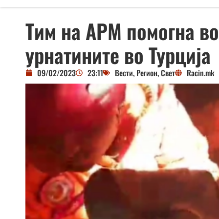
Тим на АРМ помогна в
урнатините во Турција
09/02/2023
23:11
Вести
,
Регион
,
Свет
Racin.mk