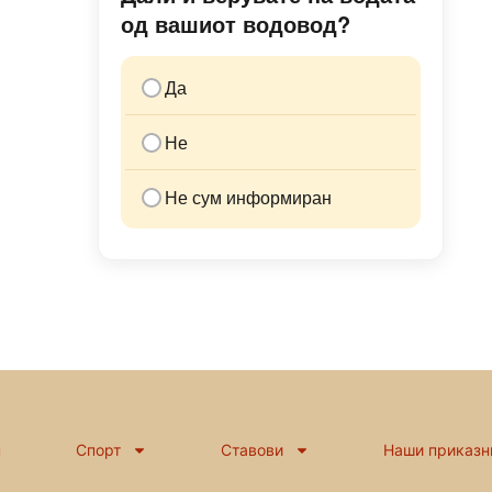
од вашиот водовод?
Да
Не
Не сум информиран
н
Спорт
Ставови
Наши приказн