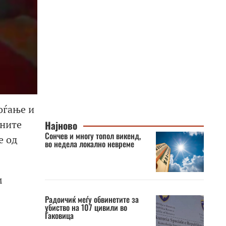
оѓање и
вните
Најново
Сончев и многу топол викенд,
е од
во недела локално невреме
м
Радоичиќ меѓу обвинетите за
убиство на 107 цивили во
Ѓаковица