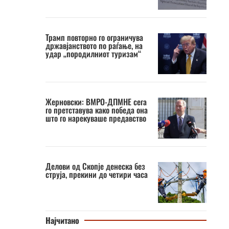
Трамп повторно го ограничува
државјанството по раѓање, на
удар „породилниот туризам“
Жерновски: ВМРО-ДПМНЕ сега
го претставува како победа она
што го нарекуваше предавство
Делови од Скопје денеска без
струја, прекини до четири часа
Најчитано