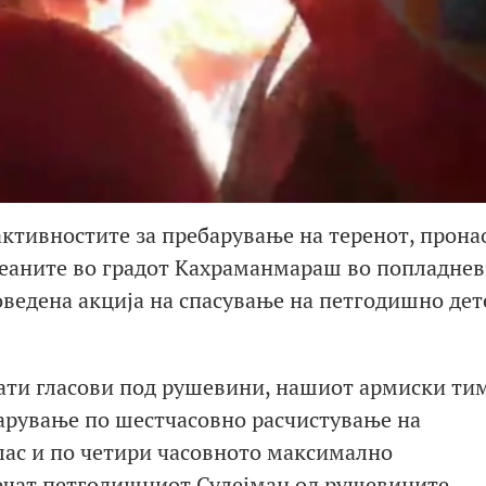
активностите за пребарување на теренот, прона
еаните во градот Кахраманмараш во попладне
ведена акција на спасување на петгодишно дет
нати гласови под рушевини, нашиот армиски ти
барување по шестчасовно расчистување на
лас и по четири часовното максимално
ечат петгодишниот Сулејман од рушевините,