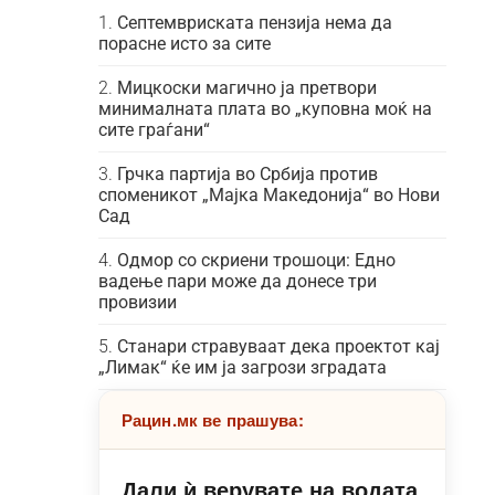
Септемвриската пензија нема да
порасне исто за сите
Мицкоски магично ја претвори
минималната плата во „куповна моќ на
сите граѓани“
Грчка партија во Србија против
споменикот „Мајка Македонија“ во Нови
Сад
Одмор со скриени трошоци: Едно
вадење пари може да донесе три
провизии
Станари стравуваат дека проектот кај
„Лимак“ ќе им ја загрози зградата
Рацин.мк ве прашува:
Дали ѝ верувате на водата