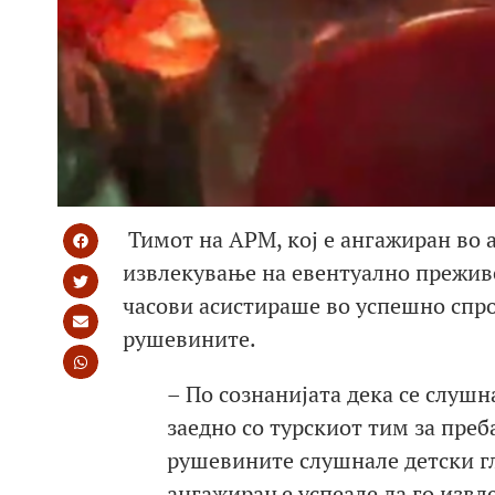
Тимот на АРМ, кој е ангажиран во 
извлекување на евентуално прежив
часови асистираше во успешно спро
рушевините.
– По сознанијата дека се слуш
заедно со турскиот тим за пре
рушевините слушнале детски г
ангажирање успеале да го извл