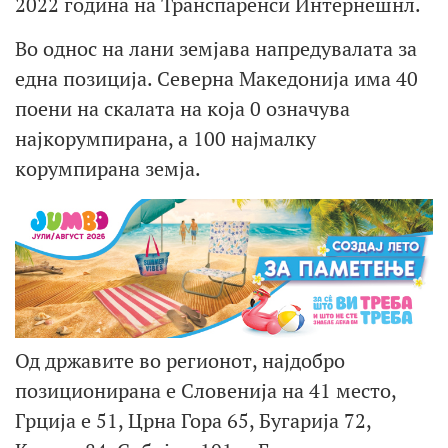
2022 година на Транспаренси Интернешнл.
Во однос на лани земјава напредувалата за
една позиција. Северна Македонија има 40
поени на скалата на која 0 означува
најкорумпирана, а 100 најмалку
корумпирана земја.
Од државите во регионот, најдобро
позиционирана е Словенија на 41 место,
Грција е 51, Црна Гора 65, Бугарија 72,