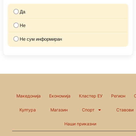
Да
Не
Не сум информиран
Македонија
Економија
Кластер ЕУ
Регион
Култура
Магазин
Спорт
Ставови
Наши приказни