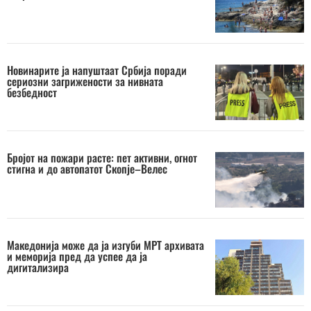
Новинарите ја напуштаат Србија поради
сериозни загрижености за нивната
безбедност
Бројот на пожари расте: пет активни, огнот
стигна и до автопатот Скопје–Велес
Македонија може да ја изгуби МРТ архивата
и меморија пред да успее да ја
дигитализира