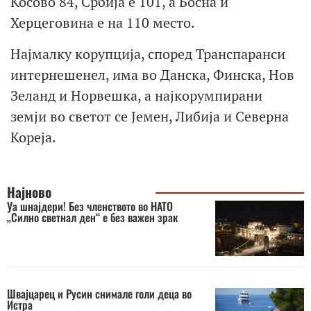
Косово 84, Србија е 101, а Босна и
Херцеговина е на 110 место.
Најмалку корупција, според Транспаранси
интернешенел, има во Данска, Финска, Нов
Зеланд и Норвешка, а најкорумпирани
земји во светот се Јемен, Либија и Северна
Кореја.
Најново
Уа шнајдери! Без членството во НАТО
„Силно светнал ден“ е без важен зрак
Швајцарец и Русин снимале голи деца во
Истра