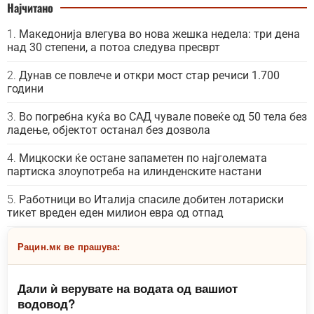
Најчитано
Македонија влегува во нова жешка недела: три дена
над 30 степени, а потоа следува пресврт
Дунав се повлече и откри мост стар речиси 1.700
години
Во погребна куќа во САД чувале повеќе од 50 тела без
ладење, објектот останал без дозвола
Мицкоски ќе остане запаметен по најголемата
партиска злоупотреба на илинденските настани
Работници во Италија спасиле добитен лотариски
тикет вреден еден милион евра од отпад
Рацин.мк ве прашува:
Дали ѝ верувате на водата од вашиот
водовод?