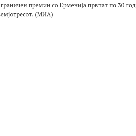
 граничен премин со Ерменија првпат по 30 год
земјотресот. (МИА)