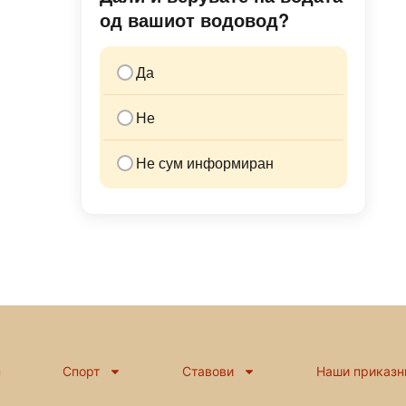
од вашиот водовод?
Да
Не
Не сум информиран
н
Спорт
Ставови
Наши приказн