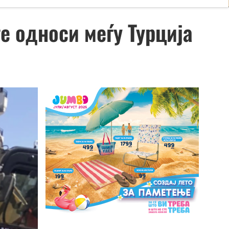
е односи меѓу Турција