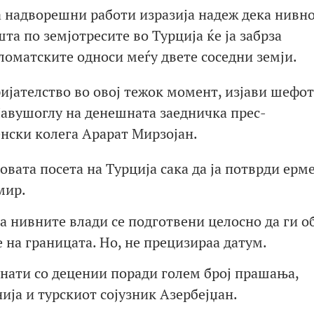
а надворешни работи изразија надеж дека нивн
 по земјотресите во Турција ќе ја забрза
оматските односи меѓу двете соседни земји.
ијателство во овој тежок момент, изјави шефот
Чавушоглу на денешната заедничка прес-
нски колега Арарат Мирзојан.
овата посета на Турција сака да ја потврди ерм
мир.
а нивните влади се подготвени целосно да ги о
 на границата. Но, не прецизираа датум.
гнати со децении поради голем број прашања,
ија и турскиот сојузник Азербејџан.