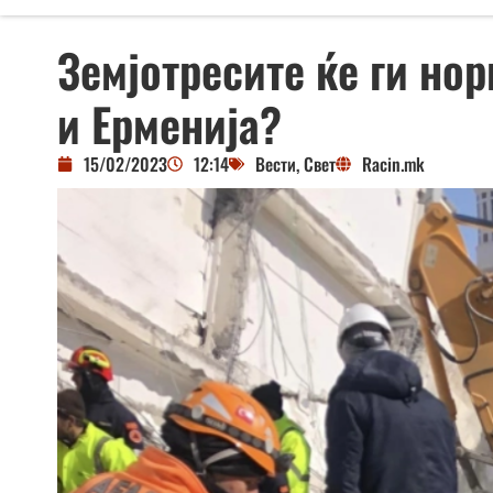
Земјотресите ќе ги но
и Ерменија?
15/02/2023
12:14
Вести
,
Свет
Racin.mk