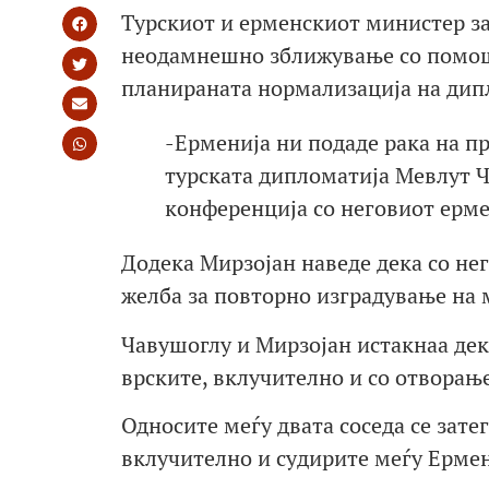
Турскиот и ерменскиот министер з
неодамнешно зближување со помошта
планираната нормализација на дипл
-Ерменија ни подаде рака на пр
турската дипломатија Мевлут 
конференција со неговиот ерме
Додека Мирзојан наведе дека со нег
желба за повторно изградување на 
Чавушоглу и Мирзојан истакнаа дек
врските, вклучително и со отворање
Односите меѓу двата соседа се зате
вклучително и судирите меѓу Ермен