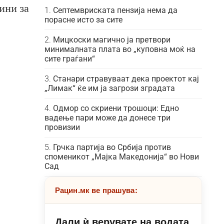
ини за
Септемвриската пензија нема да
порасне исто за сите
Мицкоски магично ја претвори
минималната плата во „куповна моќ на
сите граѓани“
Станари стравуваат дека проектот кај
„Лимак“ ќе им ја загрози зградата
Одмор со скриени трошоци: Едно
вадење пари може да донесе три
провизии
Грчка партија во Србија против
споменикот „Мајка Македонија“ во Нови
Сад
Рацин.мк ве прашува:
Дали ѝ верувате на водата