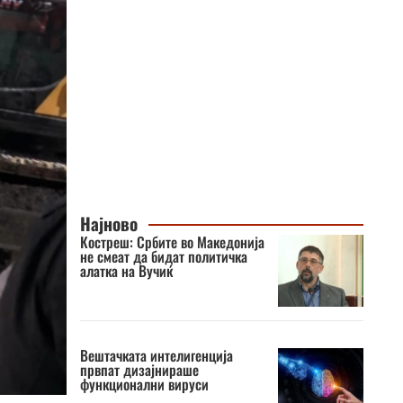
Најново
Костреш: Србите во Македонија
не смеат да бидат политичка
алатка на Вучиќ
Вештачката интелигенција
првпат дизајнираше
функционални вируси