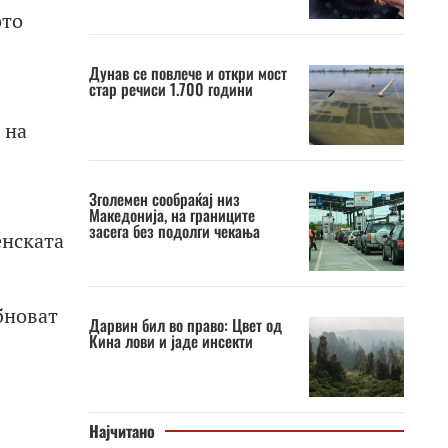
ото
Дунав се повлече и откри мост
стар речиси 1.700 години
 на
Зголемен сообраќај низ
Македонија, на границите
засега без подолги чекања
енската
бноват
Дарвин бил во право: Цвет од
Кина лови и јаде инсекти
Најчитано