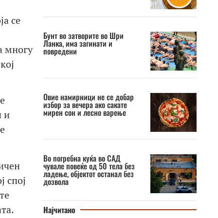
ја се
Бунт во затворите во Шри
Ланка, има загинати и
а многу
повредени
кој
Овие намирници не се добар
е
избор за вечера ако сакате
мирен сон и лесно варење
и и
е
Во погребна куќа во САД
мичен
чувале повеќе од 50 тела без
ладење, објектот останал без
ј спој
дозвола
те
та.
Најчитано