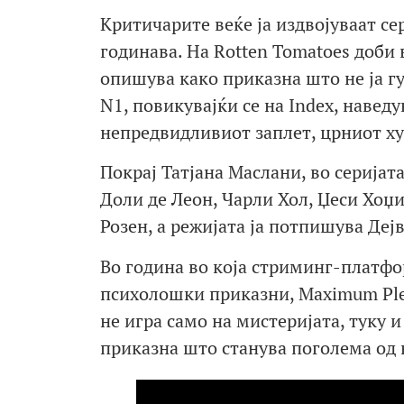
Критичарите веќе ја издвојуваат се
годинава. На Rotten Tomatoes доби 
опишува како приказна што не ја гу
N1, повикувајќи се на Index, навед
непредвидливиот заплет, црниот ху
Покрај Татјана Маслани, во серијат
Доли де Леон, Чарли Хол, Џеси Хоџи
Розен, а режијата ја потпишува Деј
Во година во која стриминг-платф
психолошки приказни, Maximum Plea
не игра само на мистеријата, туку и
приказна што станува поголема од 