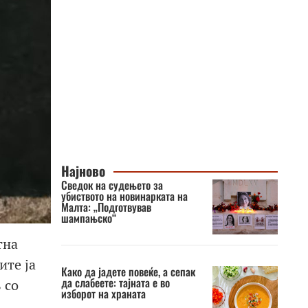
Најново
Сведок на судењето за
убиството на новинарката на
Малта: „Подготвував
шампањско“
тна
ите ја
Како да јадете повеќе, а сепак
да слабеете: тајната е во
 со
изборот на храната