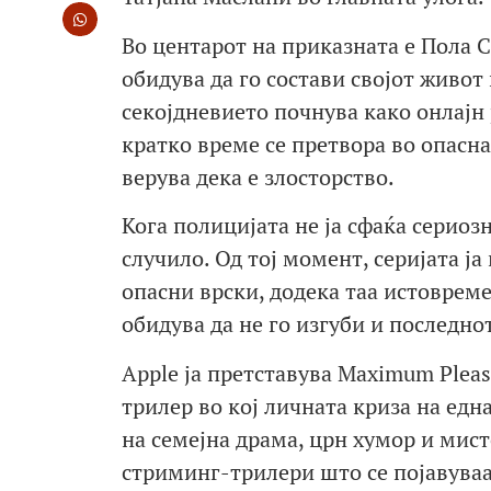
Во центарот на приказната е Пола С
обидува да го состави својот живот
секојдневието почнува како онлајн 
кратко време се претвора во опасна 
верува дека е злосторство.
Кога полицијата не ја сфаќа сериоз
случило. Од тој момент, серијата ја
опасни врски, додека таа истовремен
обидува да не го изгуби и последно
Apple ја претставува Maximum Plea
трилер во кој личната криза на една
на семејна драма, црн хумор и мист
стриминг-трилери што се појавуваа