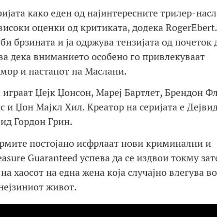
ријата како еден од најинтересните трилер-нас
високи оценки од критиката, додека RogerEbert.
би брзината и ја одржува тензијата од почеток д
ува дека вниманието особено го привлекуваат
мор и настапот на Маслани.
а играат Џејк Џонсон, Мареј Бартлет, Брендон Ф
с и Џон Мајкл Хил. Креатор на серијата е Дејвид
вид Гордон Грин.
ормите постојано исфрлаат нови криминални и
sure Guaranteed успева да се издвои токму зат
 на хаосот на една жена која случајно влегува во
нејзиниот живот.