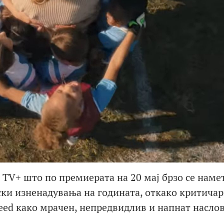
e TV+ што по премиерата на 20 мај брзо се наме
ски изненадувања на годината, откако критичар
eed како мрачен, непредвидлив и напнат наслов