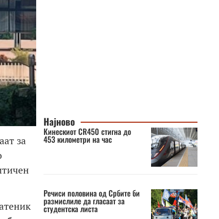
Најново
Кинескиот CR450 стигна до
453 километри на час
аат за
о
итичен
Речиси половина од Србите би
размислиле да гласаат за
ратеник
студентска листа