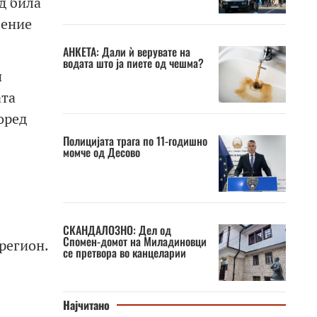
д била
шение
АНКЕТА: Дали ѝ верувате на
водата што ја пиете од чешма?
и
ата
оред
Полицијата трага по 11-годишно
момче од Десово
СКАНДАЛОЗНО: Дел од
Спомен-домот на Миладиновци
регион.
се претвора во канцеларии
Најчитано