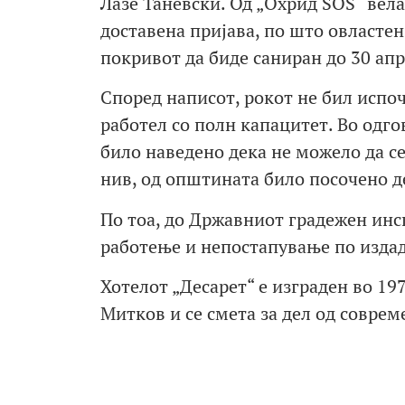
Лазе Таневски. Од „Охрид SOS“ вел
доставена пријава, по што овласте
покривот да биде саниран до 30 апр
Според написот, рокот не бил испо
работел со полн капацитет. Во одг
било наведено дека не можело да се
нив, од општината било посочено д
По тоа, до Државниот градежен инс
работење и непостапување по изда
Хотелот „Десарет“ е изграден во 19
Митков и се смета за дел од совре