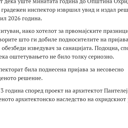
ат дека уште минатата година до Општина Охри
н градежен инспектор извршил увид и издал ре
ил 2026 година.
читуван, иако хотелот за првомајските празниц
оворите што ги добиле подносителите на пријав
 обезбеди изведувач за санацијата. Подоцна, сп
ека оштетувањето не било толку сериозно.
пекторат била поднесена пријава за несовесно
деното решение.
73 година според проект на архитектот Пантелеј
меното архитектонско наследство на охридскиот 