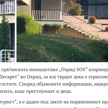
граѓанската иницијатива „Охрид SOS“ алармир
Десарет“ во Охрид, за кој тврдат дека е сериозн
 гостите. Според објавените информации, најкр
нзата, каде престојуваат и деца.
турист“, а е даден под закуп на поранешниот п