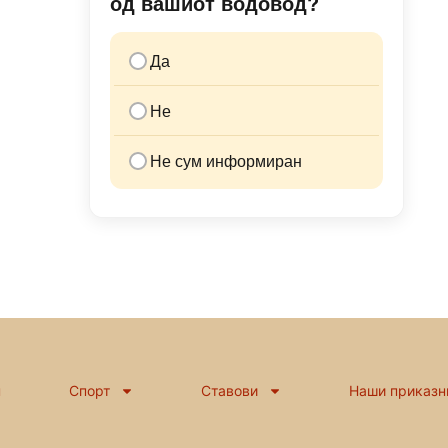
од вашиот водовод?
Да
Не
Не сум информиран
н
Спорт
Ставови
Наши приказн