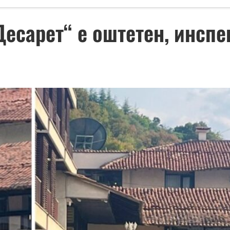
Десарет“ е оштетен, инсп