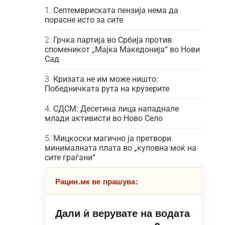
Септемвриската пензија нема да
порасне исто за сите
Грчка партија во Србија против
споменикот „Мајка Македонија“ во Нови
Сад
Кризата не им може ништо:
Победничката рута на крузерите
СДСМ: Десетина лица нападнале
млади активисти во Ново Село
Мицкоски магично ја претвори
минималната плата во „куповна моќ на
сите граѓани“
Рацин.мк ве прашува:
Дали ѝ верувате на водата