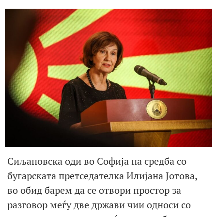
Сиљановска оди во Софија на средба со
бугарската претседателка Илијана Јотова,
во обид барем да се отвори простор за
разговор меѓу две држави чии односи со