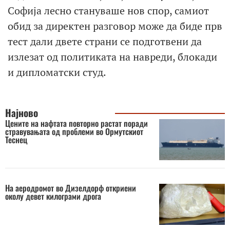
Софија лесно стануваше нов спор, самиот
обид за директен разговор може да биде прв
тест дали двете страни се подготвени да
излезат од политиката на навреди, блокади
и дипломатски студ.
Најново
Цените на нафтата повторно растат поради
стравувањата од проблеми во Ормутскиот
Теснец
На аеродромот во Дизелдорф откриени
околу девет килограми дрога