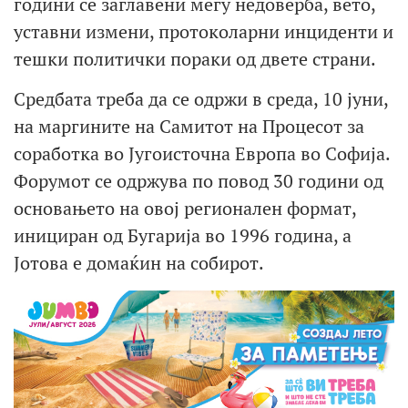
години се заглавени меѓу недоверба, вето,
уставни измени, протоколарни инциденти и
тешки политички пораки од двете страни.
Средбата треба да се одржи в среда, 10 јуни,
на маргините на Самитот на Процесот за
соработка во Југоисточна Европа во Софија.
Форумот се одржува по повод 30 години од
основањето на овој регионален формат,
инициран од Бугарија во 1996 година, а
Јотова е домаќин на собирот.