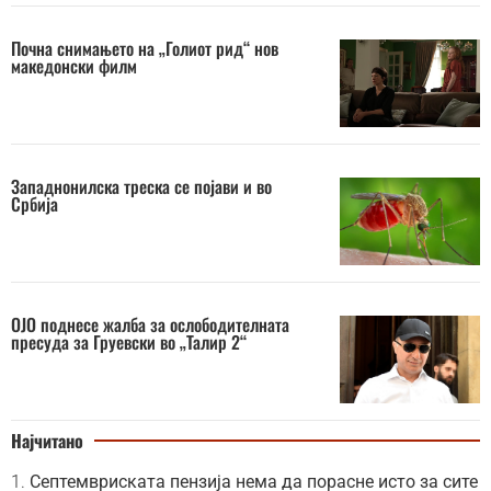
Почна снимањето на „Голиот рид“ нов
македонски филм
Западнонилска треска се појави и во
Србија
OJO поднесе жалба за ослободителната
пресуда за Груевски во „Талир 2“
Најчитано
Септемвриската пензија нема да порасне исто за сите