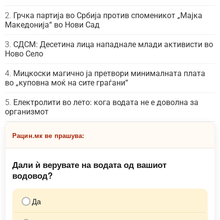
Грчка партија во Србија против споменикот „Мајка
Македонија“ во Нови Сад
СДСМ: Десетина лица нападнале млади активисти во
Ново Село
Мицкоски магично ја претвори минималната плата
во „куповна моќ на сите граѓани“
Електролити во лето: кога водата не е доволна за
организмот
Рацин.мк ве прашува:
Дали ѝ верувате на водата од вашиот
водовод?
Да