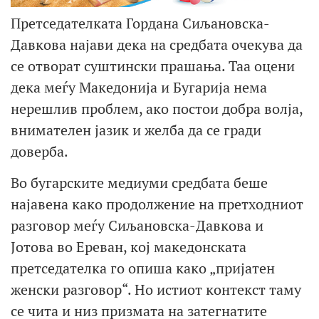
Претседателката Гордана Сиљановска-
Давкова најави дека на средбата очекува да
се отворат суштински прашања. Таа оцени
дека меѓу Македонија и Бугарија нема
нерешлив проблем, ако постои добра волја,
внимателен јазик и желба да се гради
доверба.
Во бугарските медиуми средбата беше
најавена како продолжение на претходниот
разговор меѓу Сиљановска-Давкова и
Јотова во Ереван, кој македонската
претседателка го опиша како „пријатен
женски разговор“. Но истиот контекст таму
се чита и низ призмата на затегнатите