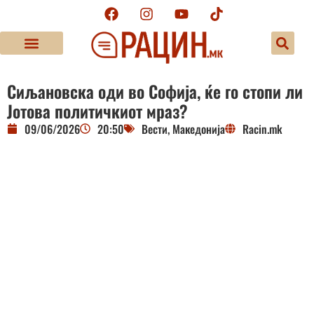
Сиљановска оди во Софија, ќе го стопи ли
Јотова политичкиот мраз?
09/06/2026
20:50
Вести
,
Македонија
Racin.mk