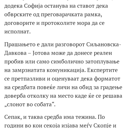
додека Софија останува на ставот дека
обврските од преговарачката рамка,
договорите и протоколите мора да се
исполнат.
Прашањето е дали разговорот Сиљановска-
Давкова – Јотова може да донесе реален
пробив или само симболично затоплување
на замрзнатата комуникација. Експертите
се претпазливи и оценуваат дека форматот
на средбата повеќе личи на обид за градење
доверба отколку на место каде ќе се решава
„слонот во собата“.
Сепак, и таква средба има тежина. По
години во кои секоја изјава меѓу Скопје и