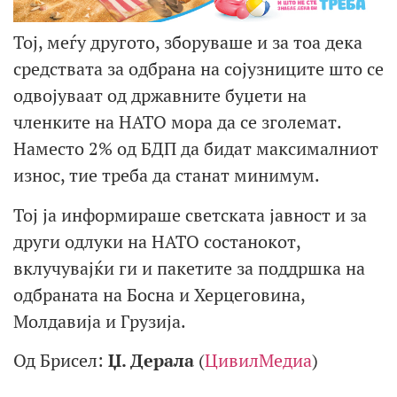
Тој, меѓу другото, зборуваше и за тоа дека
средствата за одбрана на сојузниците што се
одвојуваат од државните буџети на
членките на НАТО мора да се зголемат.
Наместо 2% од БДП да бидат максималниот
износ, тие треба да станат минимум.
Тој ја информираше светската јавност и за
други одлуки на НАТО состанокот,
вклучувајќи ги и пакетите за поддршка на
одбраната на Босна и Херцеговина,
Молдавија и Грузија.
Од Брисел:
Џ. Дерала
(
ЦивилМедиа
)