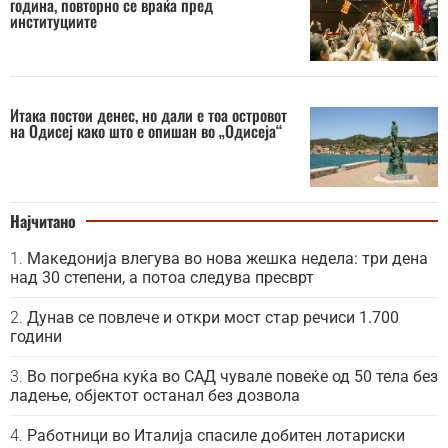
година, повторно се враќа пред
институциите
Итака постои денес, но дали е тоа островот
на Одисеј како што е опишан во „Одисеја“
Најчитано
Македонија влегува во нова жешка недела: три дена
над 30 степени, а потоа следува пресврт
Дунав се повлече и откри мост стар речиси 1.700
години
Во погребна куќа во САД чувале повеќе од 50 тела без
ладење, објектот останал без дозвола
Работници во Италија спасиле добитен лотариски