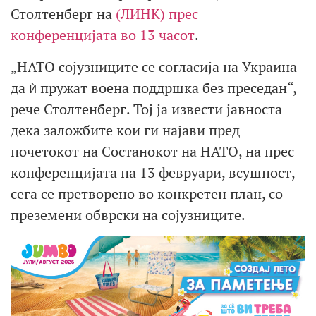
Столтенберг на
(ЛИНК) прес
конференцијата во 13 часот
.
„НАТО сојузниците се согласија на Украина
да ѝ пружат воена поддршка без преседан“,
рече Столтенберг. Тој ја извести јавноста
дека заложбите кои ги најави пред
почетокот на Состанокот на НАТО, на прес
конференцијата на 13 февруари, всушност,
сега се претворено во конкретен план, со
преземени обврски на сојузниците.