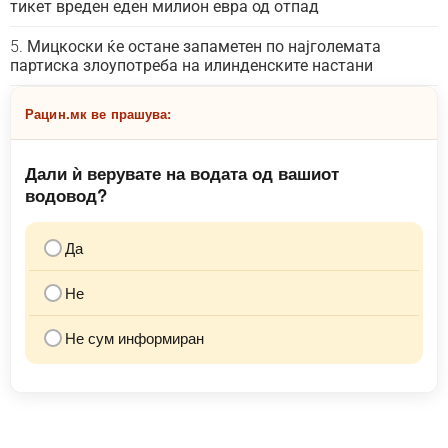
тикет вреден еден милион евра од отпад
Мицкоски ќе остане запаметен по најголемата
партиска злоупотреба на илинденските настани
Рацин.мк ве прашува:
Дали ѝ верувате на водата од вашиот
водовод?
Да
Не
Не сум информиран