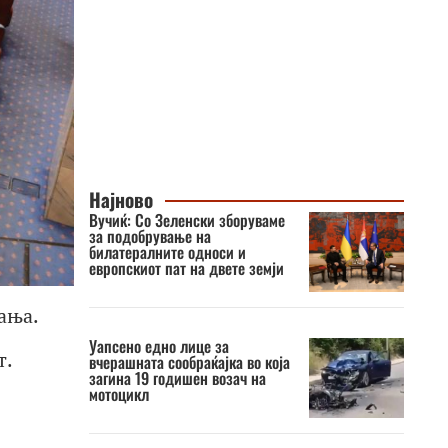
Најново
Вучиќ: Со Зеленски зборуваме
за подобрување на
билатералните односи и
европскиот пат на двете земји
ања.
Уапсено едно лице за
т.
вчерашната сообраќајка во која
загина 19 годишен возач на
мотоцикл