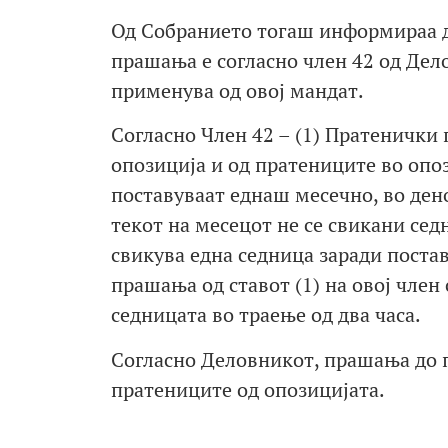
Од Собранието тогаш информираа д
прашања е согласно член 42 од Дело
применува од овој мандат.
Согласно Член 42 – (1) Пратенички
опозиција и од пратениците во опоз
поставуваат еднаш месечно, во ден
текот на месецот не се свикани се
свикува една седница заради поста
прашања од ставот (1) на овој член
седницата во траење од два часа.
Согласно Деловникот, прашања до 
пратениците од опозицијата.