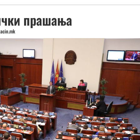
ички прашања
acin.mk