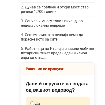
Дунав се повлече и откри мост стар
речиси 1.700 години
Сончев и многу топол викенд, во
недела локално невреме
Септемвриската пензија нема да
порасне исто за сите
Работници во Италија спасиле добитен
лотариски тикет вреден еден милион
евра од отпад
Рацин.мк ве прашува:
Дали ѝ верувате на водата
од вашиот водовод?
Да