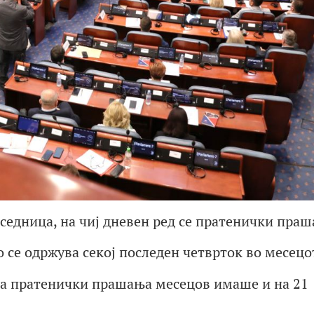
 седница, на чиј дневен ред се пратенички праш
 се одржува секој последен четврток во месецо
за пратенички прашања месецов имаше и на 21