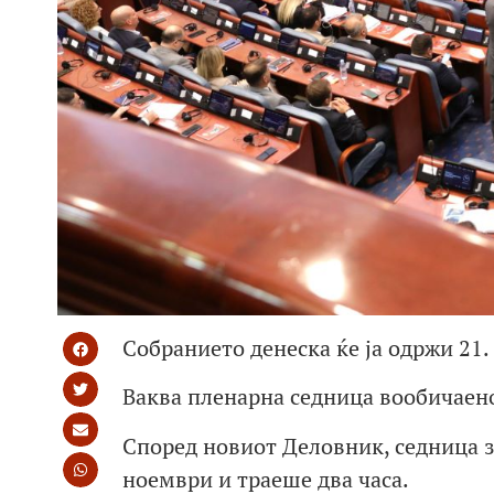
Собранието денеска ќе ја одржи 21.
Ваква пленарна седница вообичаено
Според новиот Деловник, седница 
ноември и траеше два часа.