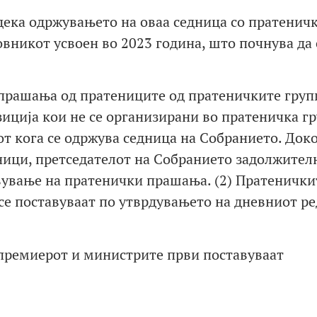
ека одржувањето на оваа седница со пратенич
вникот усвоен во 2023 година, што почнува да 
 прашања од пратениците од пратеничките груп
иција кои не се организирани во пратеничка гр
от кога се одржува седница на Собранието. Док
дници, претседателот на Собранието задолжител
вување на пратенички прашања. (2) Пратенички
 се поставуваат по утврдувањето на дневниот ре
премиерот и министрите први поставуваат