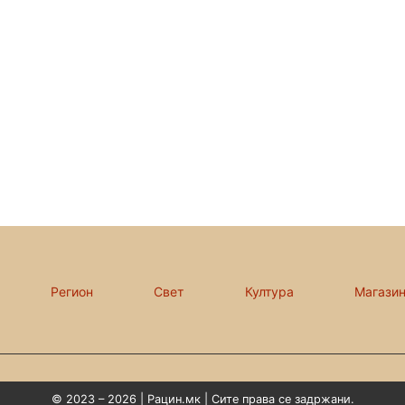
Регион
Свет
Култура
Магази
© 2023 – 2026 | Рацин.мк | Сите права се задржани.