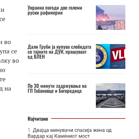
Украина погоди две големи
ки
руски рафинерии
се
и во
Дали Груби ја купува слободата
упа се
со тајните на ДУИ, прашуваат
од ВЛЕН
олку во
но
те
По 30 минути задржување на
д на
ГП Табановце и Богородица
Најчитано
Двајца минувачи спасија жена од
Вардар кај Камениот мост