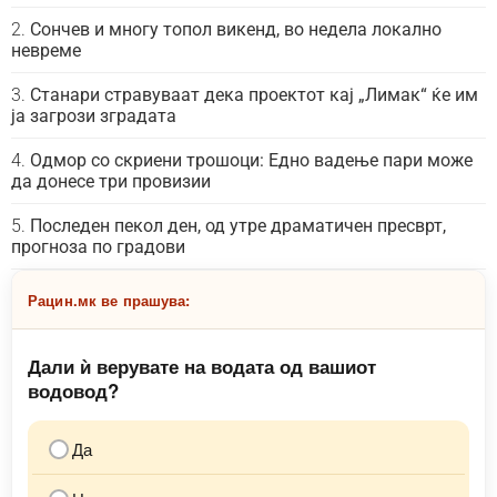
Сончев и многу топол викенд, во недела локално
невреме
Станари стравуваат дека проектот кај „Лимак“ ќе им
ја загрози зградата
Одмор со скриени трошоци: Едно вадење пари може
да донесе три провизии
Последен пекол ден, од утре драматичен пресврт,
прогноза по градови
Рацин.мк ве прашува:
Дали ѝ верувате на водата од вашиот
водовод?
Да