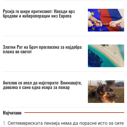
Русија го шири притисокот: Напади врз
бродови и кибероперации низ Европа
Златни Рат на Брач прогласена за најдобра
плажа во светот
Ангелов со апел до мајсторите: Внимавајте,
доволна е само една искра за пожар
Најчитано
Септемвриската пензија нема да порасне исто за сите