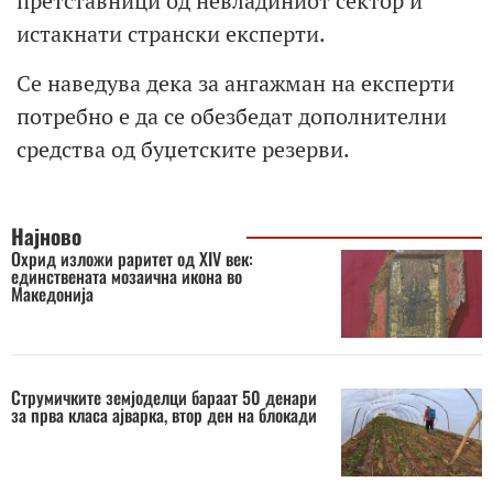
претставници од невладиниот сектор и
истакнати странски експерти.
Се наведува дека за ангажман на експерти
потребно е да се обезбедат дополнителни
средства од буџетските резерви.
Најново
Охрид изложи раритет од XIV век:
единствената мозаична икона во
Македонија
Струмичките земјоделци бараат 50 денари
за прва класа ајварка, втор ден на блокади