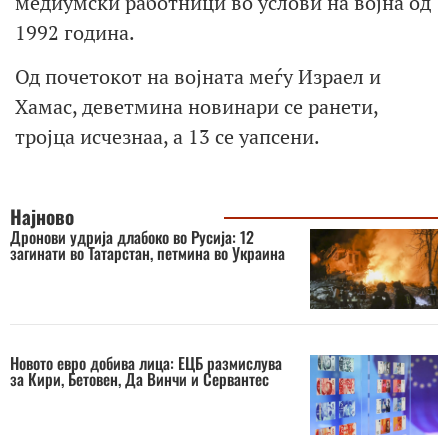
медиумски работници во услови на војна од
1992 година.
Од почетокот на војната меѓу Израел и
Хамас, деветмина новинари се ранети,
тројца исчезнаа, а 13 се уапсени.
Најново
Дронови удрија длабоко во Русија: 12
загинати во Татарстан, петмина во Украина
Новото евро добива лица: ЕЦБ размислува
за Кири, Бетовен, Да Винчи и Сервантес