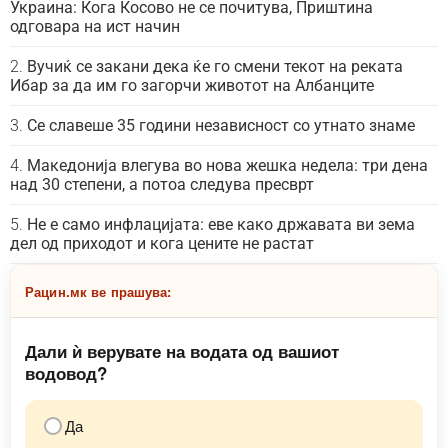
Украина: Кога Косово не се почитува, Приштина
одговара на ист начин
Вучиќ се закани дека ќе го смени текот на реката
Ибар за да им го загорчи животот на Албанците
Се славеше 35 години независност со утнато знаме
Македонија влегува во нова жешка недела: три дена
над 30 степени, а потоа следува пресврт
Не е само инфлацијата: еве како државата ви зема
дел од приходот и кога цените не растат
Рацин.мк ве прашува:
Дали ѝ верувате на водата од вашиот
водовод?
Да