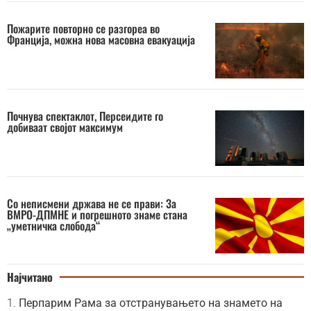
Пожарите повторно се разгореа во
Франција, можна нова масовна евакуација
Почнува спектаклот, Персеидите го
добиваат својот максимум
Со неписмени држава не се прави: За
ВМРО-ДПМНЕ и погрешното знаме стана
„уметничка слобода“
Најчитано
Перпарим Рама за отстранувањето на знамето на