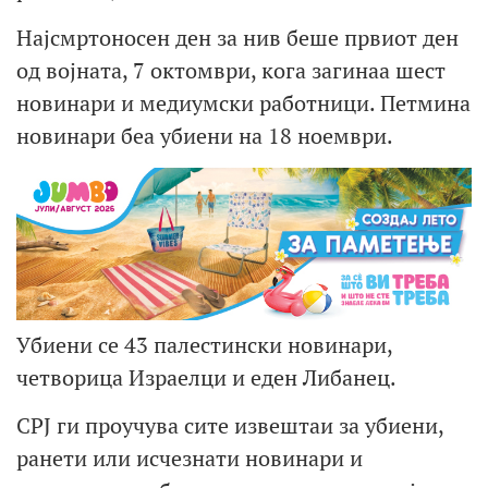
Најсмртоносен ден за нив беше првиот ден
од војната, 7 октомври, кога загинаа шест
новинари и медиумски работници. Петмина
новинари беа убиени на 18 ноември.
Убиени се 43 палестински новинари,
четворица Израелци и еден Либанец.
CPJ ги проучува сите извештаи за убиени,
ранети или исчезнати новинари и