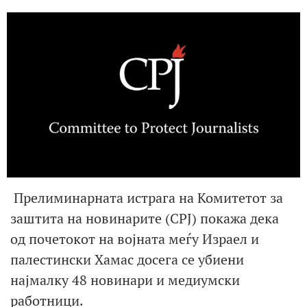
Прелиминарната истрага на Комитетот за
заштита на новинарите (CPJ) покажа дека
од почетокот на војната меѓу Израел и
палестински Хамас досега се убиени
најмалку 48 новинари и медиумски
работници.