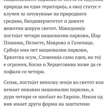
природа на една територија, а овој статус е
клучен за зачувување на природната
средина, биодиверзитетот и дивите
животни ширум светот. Македонија
постојат четири национални паркови, Шар
Планина, Пелисте, Маврово и Галичица.
Србија има пет национални паркови,
Хрватска осум, Словенија само еден, но тој
е огромен, Босна и Херцеговина може да се
пофали со четири.
Сепак, постојат неколку земји во светот кои
немаат никакви национални паркови, а
дури четири се наоѓаат во Европа. Некои од
нив имаат други форми на заштитени