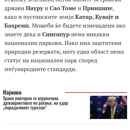
држави
Науру
и
Сао Томе
и
Принципе
,
како и пустинските земји
Катар, Кувајт и
Бахреин.
Можеби ќе бидете изненадени ако
знаете дека и
Сингапур
нема никакви
национални паркови. Иако има заштитени
природни резервати, ниту една област нема
статус на национален парк според
меѓународните стандарди.
Најново
Трамп повторно го ограничува
државјанството по раѓање, на удар
„породилниот туризам“