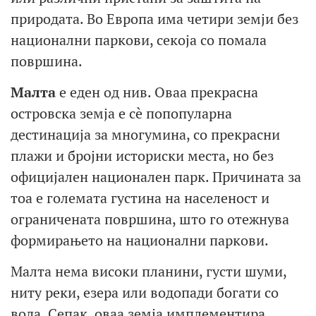
природата. Во Европа има четири земји без
национални паркови, секоја со помала
површина.
Малта
е еден од нив. Оваа прекрасна
островска земја е сè попопуларна
дестинација за многумина, со прекрасни
плажи и бројни историски места, но без
официјален национален парк. Причината за
тоа е големата густина на населеност и
ограничената површина, што го отежнува
формирањето на национални паркови.
Малта нема високи планини, густи шуми,
ниту реки, езера или водопади богати со
вода. Сепак, оваа земја имплементира