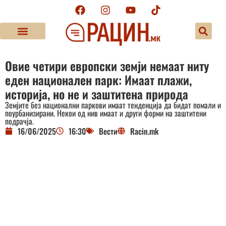
Овие четири европски земји немаат ниту
еден национален парк: Имаат плажи,
историја, но не и заштитена природа
Земјите без национални паркови имаат тенденција да бидат помали и
поурбанизирани. Некои од нив имаат и други форми на заштитени
подрачја.
16/06/2025
16:30
Вести
Racin.mk