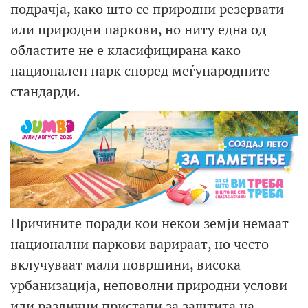
подрачја, како што се природни резервати
или природни паркови, но ниту една од
областите не е класифицирана како
национален парк според меѓународните
стандарди.
Причините поради кои некои земји немаат
национални паркови варираат, но често
вклучуваат мали површини, висока
урбанизација, неповолни природни услови
или различни пристапи за заштита на