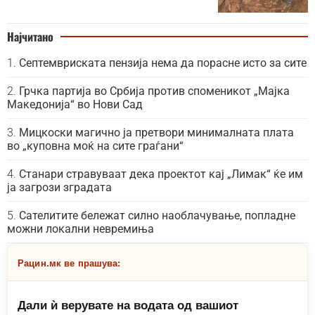
Најчитано
Септемвриската пензија нема да порасне исто за сите
Грчка партија во Србија против споменикот „Мајка
Македонија“ во Нови Сад
Мицкоски магично ја претвори минималната плата
во „куповна моќ на сите граѓани“
Станари стравуваат дека проектот кај „Лимак“ ќе им
ја загрози зградата
Сателитите бележат силно наоблачување, попладне
можни локални невремиња
Рацин.мк ве прашува:
Дали ѝ верувате на водата од вашиот