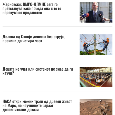
Жерновски: ВМРО-ДПМНЕ сега го
претставува како победа она што го
нарекуваше предавство
Делови од Скопје денеска без струја,
прекини до четири часа
Децата не учат или системот не знае да ги
научи?
НАСА откри можни траги од древен живот
на Марс, но научниците бараат
дополнителни докази