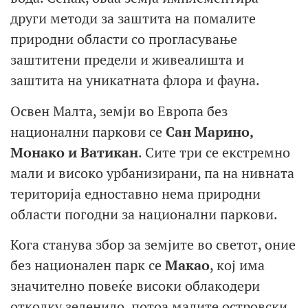
други методи за заштита на помалите
природни области со прогласување
заштитени предели и живеалишта и
заштита на уникатната флора и фауна.
Освен Малта, земји во Европа без
национални паркови се
Сан Марино,
Монако и Ватикан
. Сите три се екстремно
мали и високо урбанизирани, па на нивната
територија едноставно нема природни
области погодни за национални паркови.
Кога станува збор за земјите во светот, оние
без национален парк се
Макао
, кој има
значително повеќе високи облакодери
отколку зеленило, потоа малите островски