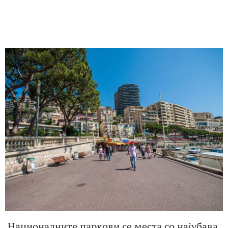
Националните паркови се места со најубава